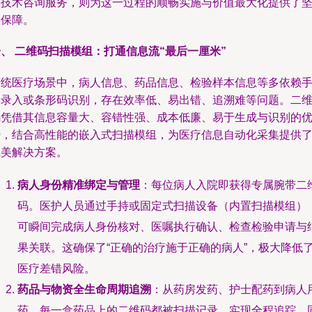
息技术咨询服务，则为这一过程的顺畅实施与价值最大化提供了
实保障。
、 二维码扫描模组：打通信息流“最后一厘米”
传统医疗场景中，病人信息、药品信息、检验样本信息等多依赖
工录入或条形码识别，存在效率低、易出错、追溯难等问题。二
码凭借其信息容量大、容错性强、成本低廉、易于生成与识别的
势，结合高性能的嵌入式扫描模组，为医疗信息自动化采集提供
完美解决方案。
病人身份精准绑定与管理
：每位病人入院即获得专属腕带二
码。医护人员通过手持或固定式扫描设备（内置扫描模组）
可瞬间完成病人身份核对、医嘱执行确认、检查检验申请与
果关联。这确保了“正确的治疗施于正确的病人”，极大降低
医疗差错风险。
药品与物资全生命周期追溯
：从药房发药、护士配药到病人
药，每一盒药品上的二维码都被扫描记录，实现全程追踪。